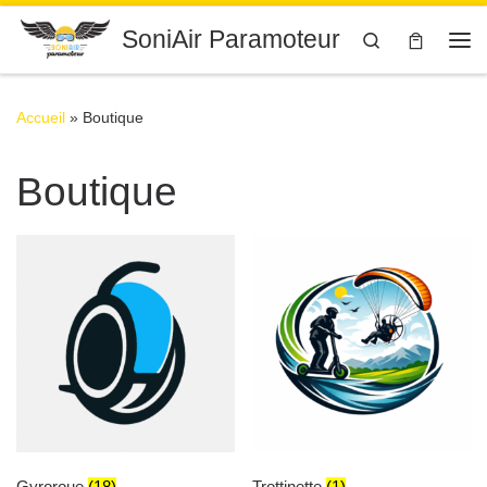
Passer au contenu
SoniAir Paramoteur
Search
Me
Accueil
»
Boutique
Boutique
Gyroroue
(18)
Trottinette
(1)