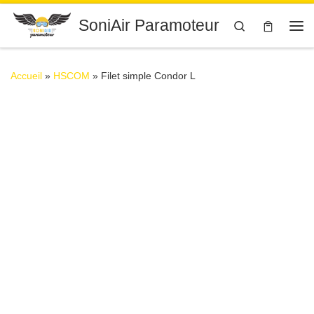
Passer au contenu
SoniAir Paramoteur
Search
Me
Accueil
»
HSCOM
»
Filet simple Condor L