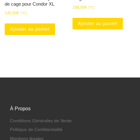
de cage pour Condor XL
198,00
€
TTC
145,00
€
TTC
Ajouter au panier
Ajouter au panier
À Propos
Conditions Générales de Vente
Politique de Confidentialité
Mentions légales