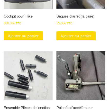
Cockpit pour Trike
Bagues d’arrêt (la paire)
800,00
€
25,00
€
TTC
TTC
Ajouter au panier
Ajouter au panier
Ensemble Pièces de jonction
Poignée d’accélérateur