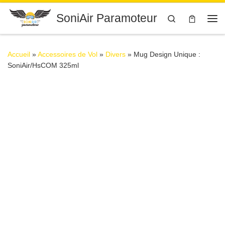
Passer au contenu
SoniAir Paramoteur
Search
Me
Accueil
»
Accessoires de Vol
»
Divers
»
Mug Design Unique :
SoniAir/HsCOM 325ml