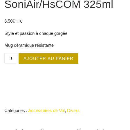
SoniAir/HsCOM 325ml
6,50
€
TTC
Style et passion à chaque gorgée
Mug céramique résistante
quantité de Mug Design Unique : SoniAir/HsCOM 325ml
AJOUTER AU PANIER
Catégories :
Accessoires de Vol
,
Divers