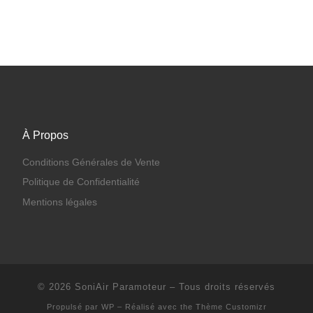
À Propos
Conditions Générales de Vente
Politique de Confidentialité
Mentions légales
© 2026
SoniAir Paramoteur
– Tous droits réservés
Propulsé par
WP
– Réalisé avec the
Thème Customizr