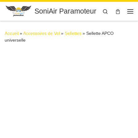
Passer au contenu
SoniAir Paramoteur
Search
Me
Accueil
»
Accessoires de Vol
»
Sellettes
»
Sellette APCO
universelle