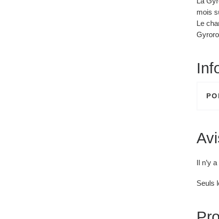
La Gyro
mois su
Le cha
Gyroro
Inf
PO
Avi
Il n’y 
Seuls l
Pro