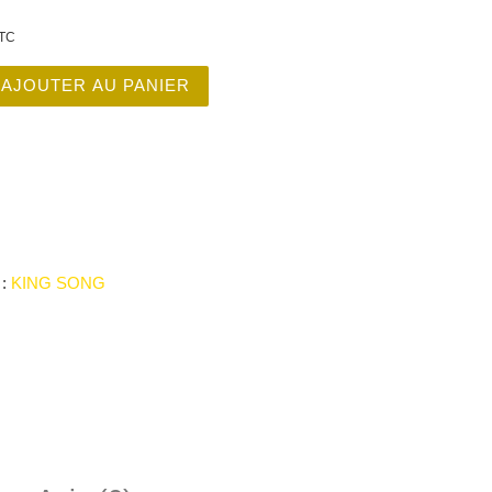
TC
é de KING SONG 16S 840wh
AJOUTER AU PANIER
 :
KING SONG