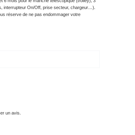
t 6 mois pour le manche télescopique (trolley), 3
s, interrupteur On/Off, prise secteur, chargeur…).
sous réserve de ne pas endommager votre
ser un avis.