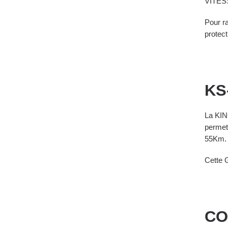
VITES
Pour ra
protect
KS
La KIN
permet
55Km.
Cette G
CO