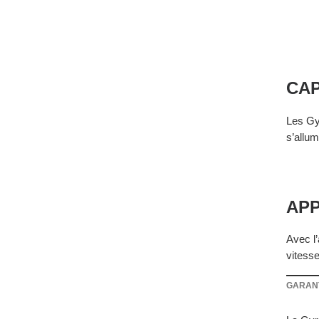
CAP
Les Gy
s’allu
APP
Avec l
vitesse
GARAN