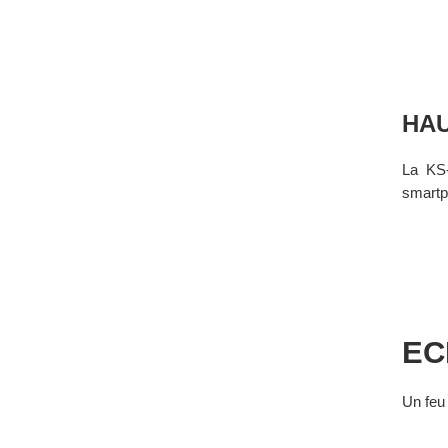
HAU
La KS-
smartp
EC
Un feu