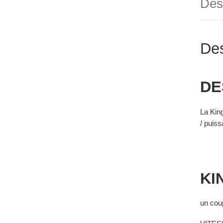
Des
Des
DE
La Kin
/ puis
KI
un cou