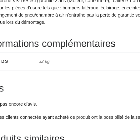
roue KS-16S est garantie 2 ans (Moteur, carte mère), batterie 1 an e
r les pièces d’usure tels que : bumpers latéraux, éclairage, enceinte
ngement de pneu/chambre à air n’entraîne pas la perte de garantie 
ue lors du démontage.
ormations complémentaires
IDS
32 kg
s
a pas encore d’avis.
es clients connectés ayant acheté ce produit ont la possibilité de lais
duits similaires