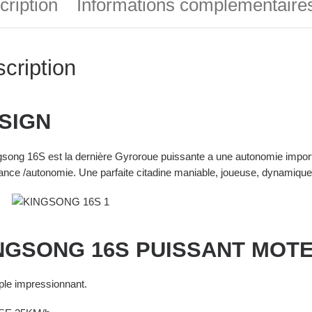
cription
Informations complémentaire
cription
SIGN
gsong 16S est la dernière Gyroroue puissante a une autonomie impo
sance /autonomie. Une parfaite citadine maniable, joueuse, dynamique
NGSONG 16S PUISSANT MOTE
ple impressionnant.