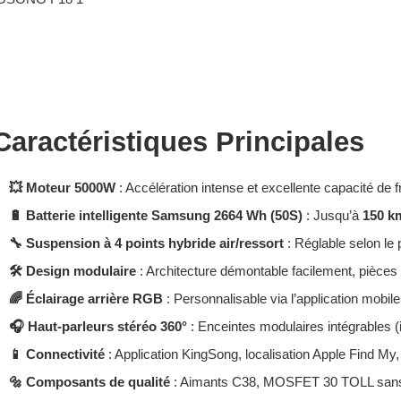
Caractéristiques Principales
💥 Moteur 5000W
: Accélération intense et excellente capacité de
🔋 Batterie intelligente Samsung 2664 Wh (50S)
: Jusqu’à
150 k
🔧 Suspension à 4 points hybride air/ressort
: Réglable selon le
🛠️ Design modulaire
: Architecture démontable facilement, pièces
🌈 Éclairage arrière RGB
: Personnalisable via l’application mobile
🎧 Haut-parleurs stéréo 360°
: Enceintes modulaires intégrables (
📱 Connectivité
: Application KingSong, localisation Apple Find My
🔩 Composants de qualité
: Aimants C38, MOSFET 30 TOLL sans b