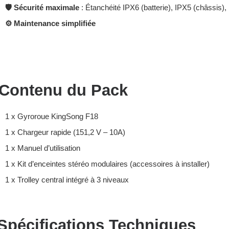
🛡️ Sécurité maximale
: Étanchéité IPX6 (batterie), IPX5 (châssis)
⚙️ Maintenance simplifiée
Contenu du Pack
1 x Gyroroue KingSong F18
1 x Chargeur rapide (151,2 V – 10A)
1 x Manuel d’utilisation
1 x Kit d’enceintes stéréo modulaires (accessoires à installer)
1 x Trolley central intégré à 3 niveaux
Spécifications Techniques