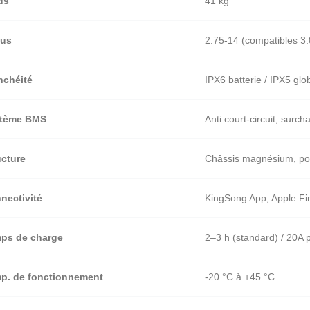
ds
41 kg
us
2.75-14 (compatibles 3.
nchéité
IPX6 batterie / IPX5 glo
tème BMS
Anti court-circuit, surch
ucture
Châssis magnésium, po
nectivité
KingSong App, Apple Fi
ps de charge
2–3 h (standard) / 20A 
p. de fonctionnement
-20 °C à +45 °C