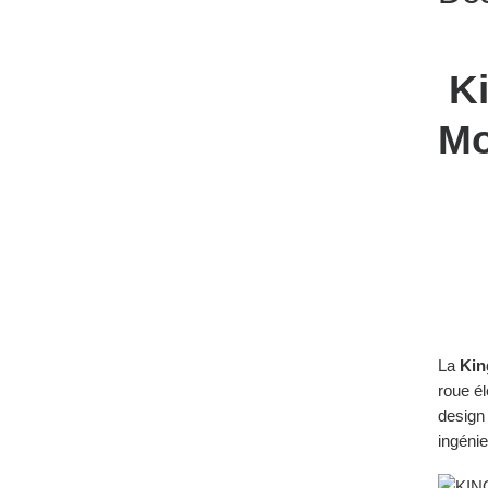
Ki
Mo
La
Kin
roue él
design
ingénie