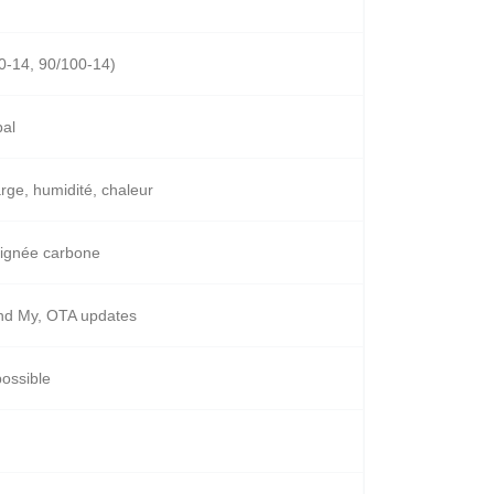
0-14, 90/100-14)
bal
arge, humidité, chaleur
ignée carbone
nd My, OTA updates
possible