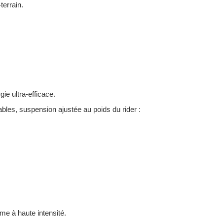
terrain.
ie ultra-efficace.
ables, suspension ajustée au poids du rider :
ême à haute intensité.