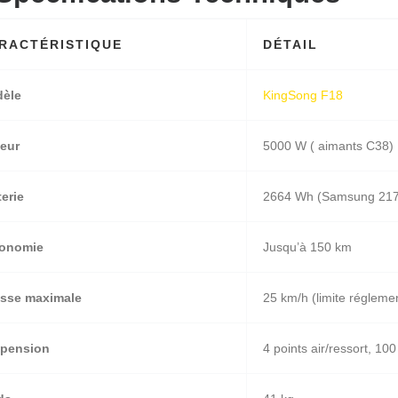
RACTÉRISTIQUE
DÉTAIL
èle
KingSong F18
eur
5000 W ( aimants C38)
terie
2664 Wh (Samsung 217
onomie
Jusqu’à 150 km
esse maximale
25 km/h (limite réglemen
pension
4 points air/ressort, 1