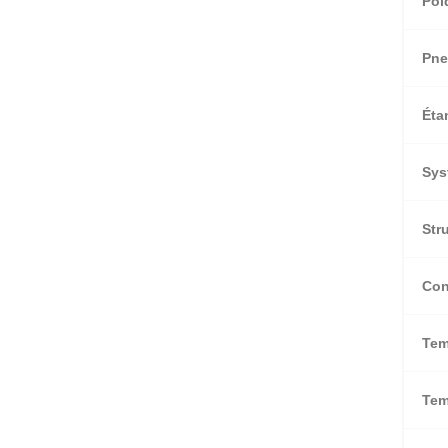
Poi
Pne
Éta
Sys
Str
Con
Tem
Tem