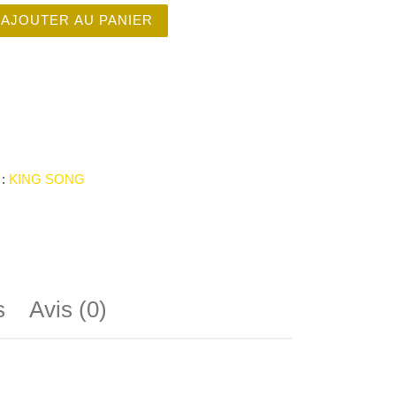
é de KING SONG F18
AJOUTER AU PANIER
 :
KING SONG
s
Avis (0)